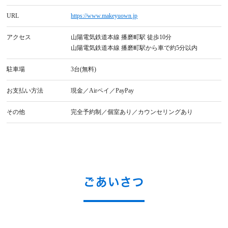
URL
https://www.makeyuown.jp​
アクセス
山陽電気鉄道本線 播磨町駅 徒歩10分
山陽電気鉄道本線 播磨町駅から車で約5分以内
駐車場
3台(無料)
お支払い方法
現金／Airペイ／PayPay
その他
完全予約制／個室あり／カウンセリングあり
ごあいさつ