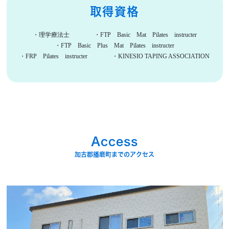
取得資格
・理学療法士 ・FTP Basic Mat Pilates instructer
・FTP Basic Plus Mat Pilates instructer
・FRP Pilates instructer ・KINESIO TAPING ASSOCIATION
Access
加古郡播磨町までのアクセス