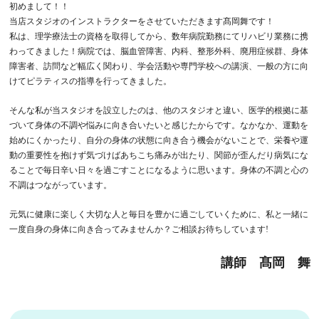
初めまして！！
当店スタジオのインストラクターをさせていただきます髙岡舞です！
私は、理学療法士の資格を取得してから、数年病院勤務にてリハビリ業務に携
わってきました！病院では、脳血管障害、内科、整形外科、廃用症候群、身体
障害者、訪問など幅広く関わり、学会活動や専門学校への講演、一般の方に向
けてピラティスの指導を行ってきました。
そんな私が当スタジオを設立したのは、他のスタジオと違い、医学的根拠に基
づいて身体の不調や悩みに向き合いたいと感じたからです。なかなか、運動を
始めにくかったり、自分の身体の状態に向き合う機会がないことで、栄養や運
動の重要性を抱けず気づけばあちこち痛みが出たり、関節が歪んだり病気にな
ることで毎日辛い日々を過ごすことになるように思います。身体の不調と心の
不調はつながっています。
元気に健康に楽しく大切な人と毎日を豊かに過ごしていくために、私と一緒に
一度自身の身体に向き合ってみませんか？ご相談お待ちしています!
講師 髙岡 舞